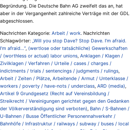
Begründung. Die Deutsche Bahn AG zweifelt das an, hat
aber in der Vergangenheit zahlreiche Verträge mit der GDL
abgeschlossen.
Nachrichten Kategorie:
Arbeit / work
. Nachrichten
Schlagwörter:
„Will you stop Dave? Stop Dave. I’m afraid.
I’m afraid…“
,
(wertlose oder tatsächliche) Gewerkschaften
/ (worthless or actual) labor unions
,
Anklagen / Klagen /
Zivilklagen / Verfahren / Urteile / cases / charges /
indictments / trials / sentencings / judgments / rulings
,
Arbeit / Zeiten / Plätze
,
Arbeitende / Armut / Unterklasse /
workers / poverty / have-nots / underclass
,
ARD (media)
,
Artikel 9 Grundgesetz (Recht auf Vereinsbildung /
Streikrecht / Vereinigungen gerichtet gegen den Gedanken
der Völkerverständigung sind verboten)
,
Bahn / S-Bahnen /
U-Bahnen / Busse Öffentlicher Personennahverkehr /
Bahnhöfe / Infrastruktur / railways / subway / buses / local