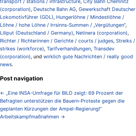
transport / stations / infrastructure
,
City Bahn Chemnitz
(corporation)
,
Deutsche Bahn AG
,
Gewerkschaft Deutscher
Lokomotivführer (GDL)
,
Hungerlöhne / Mindestlöhne /
Löhne / hohe Löhne / Irrsinns-Summen / „Vergütungen“
,
Liliput (Deutschland / Germany)
,
Netinera (corporation)
,
Richter / Richterinnen / Gerichte / courts / judges
,
Streiks /
strikes (workforce)
,
Tarifverhandlungen
,
Transdev
(corporation)
, und
wirklich gute Nachrichten / really good
news
.
Post navigation
←
„Eine INSA-Umfrage für BILD zeigt: 69 Prozent der
Befragten unterstützen die Bauern-Proteste gegen die
geplanten Kürzungen der Ampel-Regierung!“
Arbeitskampfmaßnahmen
→