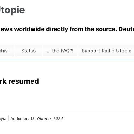
topie
News worldwide directly from the source. Deuts
chiv
Status
… the FAQ?!
Support Radio Utopie
ork resumed
|
eys:
Added on:
18. Oktober 2024