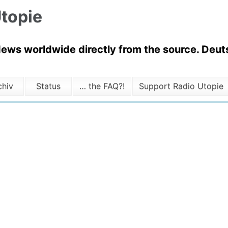
topie
News worldwide directly from the source. Deuts
chiv
Status
… the FAQ?!
Support Radio Utopie