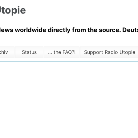
topie
News worldwide directly from the source. Deuts
chiv
Status
… the FAQ?!
Support Radio Utopie